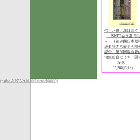
信じた道に花は咲
－JSNET会長講演集
－ （第28回日本脳
経血管内治療学会開
記念・第20回脳血管
治療仙台セミナー開
記念）
\2,200
(税込)
epsilon-NPZ Ver10.00 License[00000]