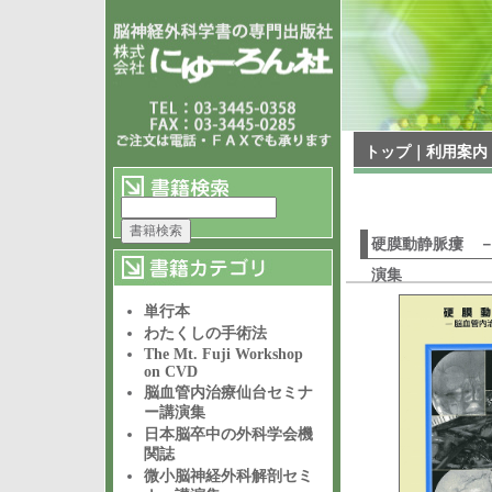
トップ
｜
利用案内
硬膜動静脈瘻 
演集
単行本
わたくしの手術法
The Mt. Fuji Workshop
on CVD
脳血管内治療仙台セミナ
ー講演集
日本脳卒中の外科学会機
関誌
微小脳神経外科解剖セミ