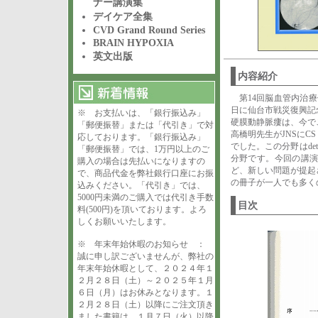
ナー講演集
デイケア全集
CVD Grand Round Series
BRAIN HYPOXIA
英文出版
内容紹介
第14回脳血管内治療
日に仙台市戦災復興記
※ お支払いは、「銀行振込み」
硬膜動静脈瘻は、今で
「郵便振替」または「代引き」で対
高橋明先生がJNSにCS 
応しております。「銀行振込み」
でした。この分野はdet
「郵便振替」では、1万円以上のご
分野です。今回の講演集でも、
購入の場合は先払いになりますの
ど、新しい問題が提起
で、商品代金を弊社銀行口座にお振
の冊子が一人でも多く
込みください。「代引き」では、
5000円未満のご購入では代引き手数
目次
料(500円)を頂いております。よろ
しくお願いいたします。
※ 年末年始休暇のお知らせ ：
誠に申し訳ございませんが、弊社の
年末年始休暇として、２０２４年１
２月２８日（土）～２０２５年１月
６日（月）はお休みとなります。１
２月２８日（土）以降にご注文頂き
ました書籍は、１月７日（火）以降