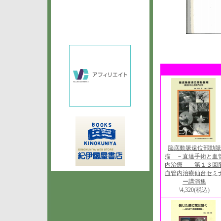
脳底動脈遠位部動脈
瘤 －直達手術と血
内治療－ 第１３回
血管内治療仙台セミ
ー講演集
\4,320
(税込)