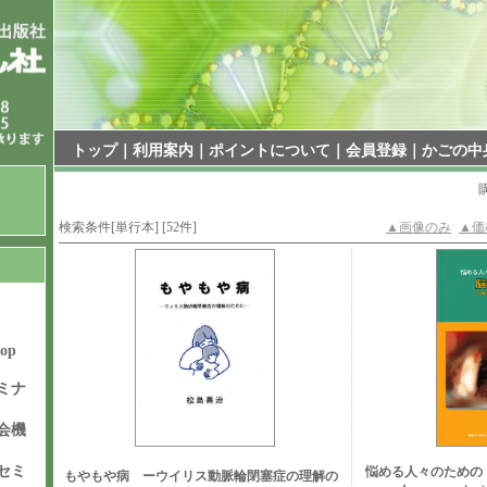
トップ
｜
利用案内
｜
ポイントについて
｜
会員登録
｜
かごの中
検索条件[単行本] [52件]
▲画像のみ
▲価
hop
ミナ
会機
セミ
悩める人々のための 脳
もやもや病 ーウイリス動脈輪閉塞症の理解の