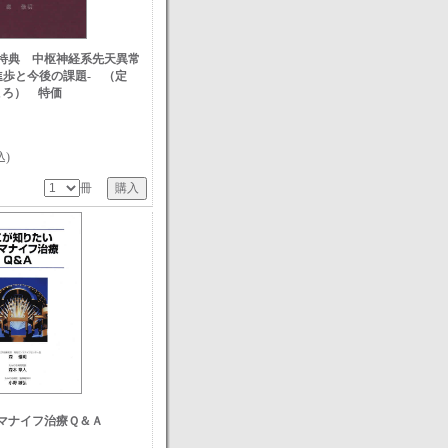
特典 中枢神経系先天異常
進歩と今後の課題- （定
ところ） 特価
込)
冊
マナイフ治療Ｑ＆Ａ