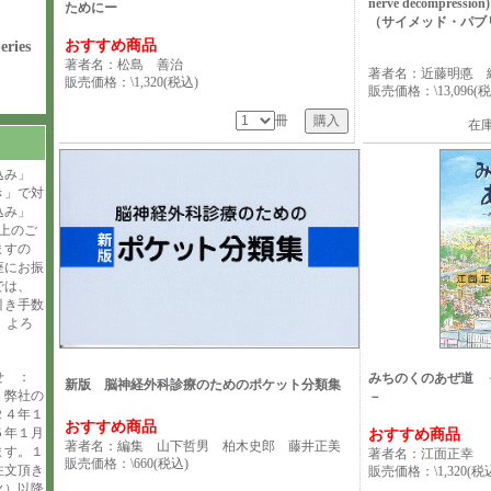
nerve decompre
ためにー
（サイメッド・パブ
おすすめ商品
ries
著者名：松島 善治
著者名：近藤明悳 
販売価格：\1,320(税込)
販売価格：\13,096(税
冊
在
込み」
き」で対
込み」
上のご
ますの
座にお振
では、
引き手数
。よろ
らせ ：
みちのくのあぜ道 
新版 脳神経外科診療のためのポケット分類集
、弊社の
－
２４年１
おすすめ商品
５年１月
おすすめ商品
著者名：編集 山下哲男 柏木史郎 藤井正美
ます。１
著者名：江面正幸
販売価格：\660(税込)
注文頂き
販売価格：\1,320(税
火）以降