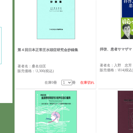
拝啓、患者サマザマ
第４回日本正常圧水頭症研究会抄録集
著者名：入野 忠芳
著者名：桑名信匡
販売価格：\814(税込
販売価格：\3,300(税込)
在庫0冊
冊
在庫切れ