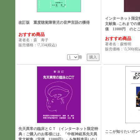
インターネット限定
改訂版 重度聴覚障害児の音声言語の獲得
文献集 -これまでの
価 11000円 の
おすすめ商品
おすすめ商品
著者名：森 寿子
著者名：森惟明
販売価格：\7,334(税込)
販売価格：\5,500(税
冊
先天異常の臨床とＣＴ （インターネット限定特
ここが知りたいガン
典：ご購入のお客様には、「中枢神経系先天異
常文献集（定価 11000円）」を無料進呈いたし