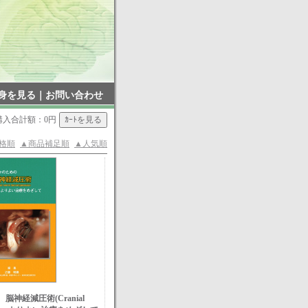
身を見る
｜
お問い合わせ
購入合計額：0円
格順
▲商品補足順
▲人気順
神経減圧術(Cranial