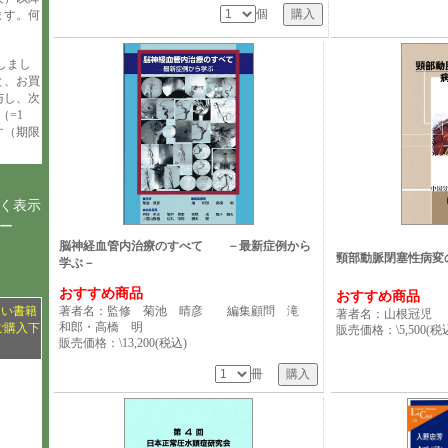
個
ます。何
しまし
と、お買
与し、次
（=1
す（期限
く表示
ー
脳神経血管内治療のすべて －最新症例から
頸部動脈閉塞性病変
学ぶ－
おすすめ商品
おすすめ商品
ない書籍
著者名：監修 菊池 晴彦 編集顧問 滝
著者名：山根冠児
和郎・高橋 明
ご購入下
販売価格：\5,500(税
販売価格：\13,200(税込)
冊