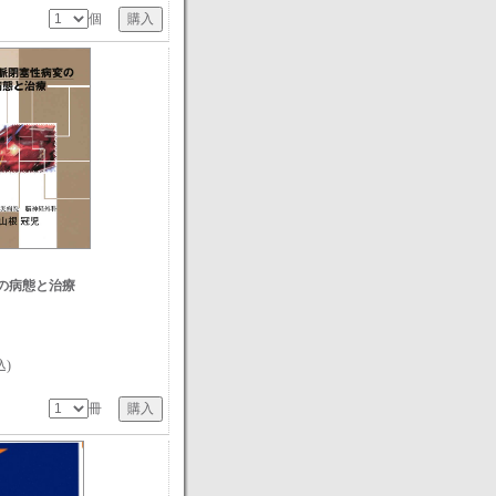
個
の病態と治療
込)
冊