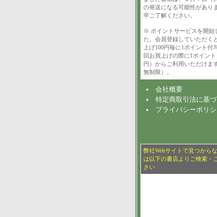
の発送になる可能性があり
卒ご了解ください。
※ ポイントサービスを開始
た。会員登録していただく
上げ100円毎に1ポイント付
回お買上げの際に1ポイント
円）からご利用いただけま
無制限）。
会社概要
特定商取引法に基づ
プライバシーポリシ
弊社Webサイトで見つから
は以下の書店よりご検索・
さい