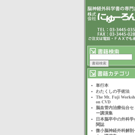
単行本
わたくしの手術法
The Mt. Fuji Works
on CVD
脳血管内治療仙台セ
ー講演集
日本脳卒中の外科学
関誌
微小脳神経外科解剖