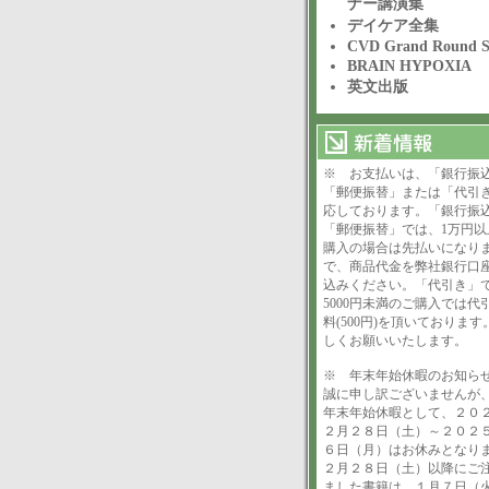
ナー講演集
デイケア全集
CVD Grand Round Se
BRAIN HYPOXIA
英文出版
※ お支払いは、「銀行振
「郵便振替」または「代引
応しております。「銀行振
「郵便振替」では、1万円以
購入の場合は先払いになり
で、商品代金を弊社銀行口
込みください。「代引き」
5000円未満のご購入では代
料(500円)を頂いております
しくお願いいたします。
※ 年末年始休暇のお知
誠に申し訳ございませんが
年末年始休暇として、２０
２月２８日（土）～２０２
６日（月）はお休みとなり
２月２８日（土）以降にご
ました書籍は、１月７日（