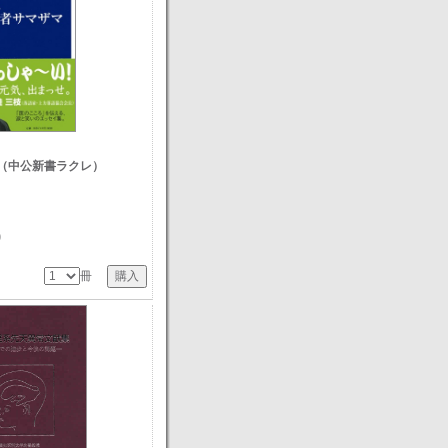
（中公新書ラクレ）
)
冊