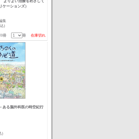
ssion) よりよい治療をめざして
リケーションズ）
編集
込)
庫0冊
冊
在庫切れ
－ある脳外科医の時空紀行
込)