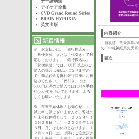
ナー講演集
デイケア全集
CVD Grand Round Series
BRAIN HYPOXIA
英文出版
内容紹介
新改訂「先天異常の
の「中枢神経系先天異
※ お支払いは、「銀行振込み」
「郵便振替」または「代引き」で対
目次
応しております。「銀行振込み」
「郵便振替」では、1万円以上のご
購入の場合は先払いになりますの
で、商品代金を弊社銀行口座にお振
込みください。「代引き」では、
5000円未満のご購入では代引き手数
料(500円)を頂いております。よろ
しくお願いいたします。
※ 年末年始休暇のお知らせ ：
誠に申し訳ございませんが、弊社の
年末年始休暇として、２０２４年１
２月２８日（土）～２０２５年１月
６日（月）はお休みとなります。１
２月２８日（土）以降にご注文頂き
ました書籍は、１月７日（火）以降