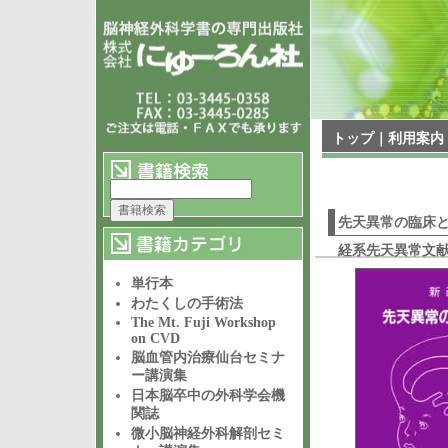
トップ
｜
利用案内
先天異常の臨床と
経系先天異常文献
単行本
わたくしの手術法
The Mt. Fuji Workshop
on CVD
脳血管内治療仙台セミナ
ー講演集
日本脳卒中の外科学会機
関誌
微小脳神経外科解剖セミ