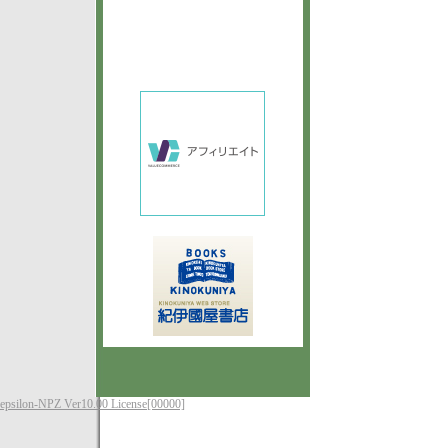
epsilon-NPZ Ver10.00 License[00000]