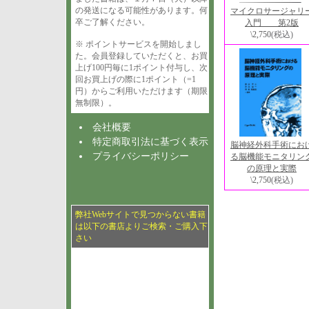
の発送になる可能性があります。何
マイクロサージャリ
卒ご了解ください。
入門 第2版
\2,750
(税込)
※ ポイントサービスを開始しまし
た。会員登録していただくと、お買
上げ100円毎に1ポイント付与し、次
回お買上げの際に1ポイント（=1
円）からご利用いただけます（期限
無制限）。
会社概要
特定商取引法に基づく表示
脳神経外科手術にお
プライバシーポリシー
る脳機能モニタリン
の原理と実際
\2,750
(税込)
弊社Webサイトで見つからない書籍
は以下の書店よりご検索・ご購入下
さい