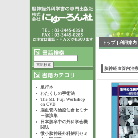
トップ
｜
利用案内
脳神経血管内治
単行本
わたくしの手術法
The Mt. Fuji Workshop
on CVD
脳血管内治療仙台セミナ
ー講演集
日本脳卒中の外科学会機
関誌
微小脳神経外科解剖セミ