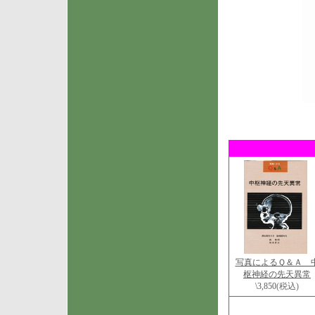
写真によるＱ＆Ａ 
枢神経の先天異常
\3,850
(税込)