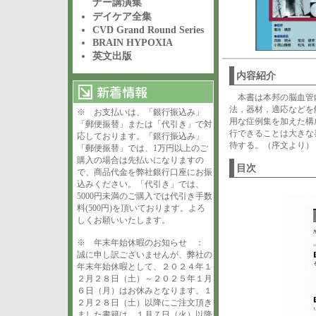
ナー講演集
デイケア全集
CVD Grand Round Series
BRAIN HYPOXIA
英文出版
内容紹介
本書は本邦の脳血管
法，器材，適応などを
※ お支払いは、「銀行振込み」
用な症例集を加えた構
「郵便振替」または「代引き」で対
行できることは大きな
応しております。「銀行振込み」
待する。（序文より）
「郵便振替」では、1万円以上のご
購入の場合は先払いになりますの
目次
で、商品代金を弊社銀行口座にお振
込みください。「代引き」では、
5000円未満のご購入では代引き手数
料(500円)を頂いております。よろ
しくお願いいたします。
※ 年末年始休暇のお知らせ ：
誠に申し訳ございませんが、弊社の
年末年始休暇として、２０２４年１
２月２８日（土）～２０２５年１月
６日（月）はお休みとなります。１
２月２８日（土）以降にご注文頂き
ました書籍は、１月７日（火）以降