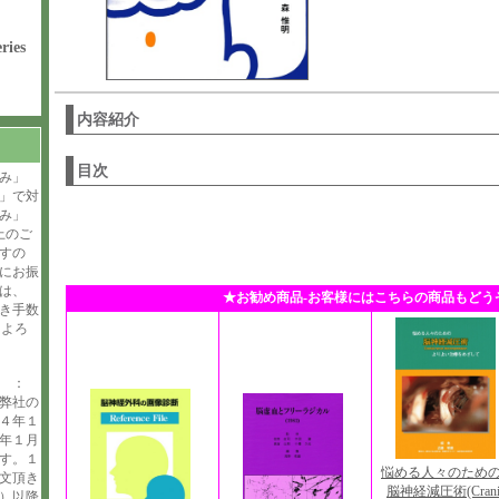
ries
内容紹介
目次
み」
」で対
み」
上のご
すの
にお振
は、
★お勧め商品-お客様にはこちらの商品もどう
引き手数
。よろ
せ ：
弊社の
４年１
年１月
す。１
悩める人々のた
文頂き
脳神経減圧術(Crani
）以降