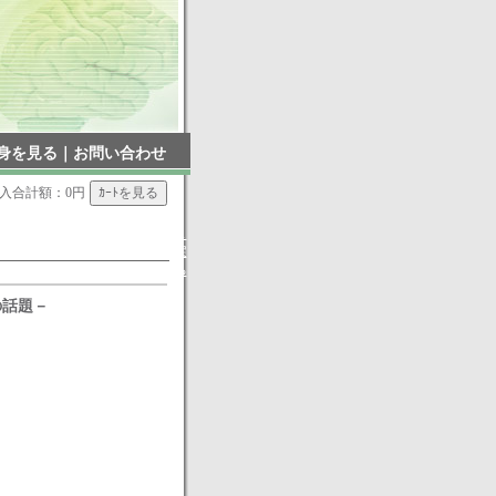
身を見る
｜
お問い合わせ
入合計額：0円
▲
戻
る
の話題－