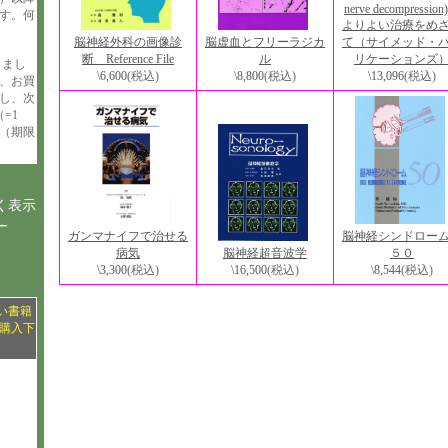
nerve decompressi
す。何
よりよい治療をめ
脳神経外科の画像診
脳虚血とフリーラジカ
て（サイメッド・
断 Reference File
ル
リケーションズ
しまし
\6,600
(税込)
\8,800
(税込)
\13,096
(税込)
、お買
与し、次
=1
（期限
く表示
ー
ガンマナイフで治せる
脳神経シンドロ
病気
脳神経超音波学
５０
\3,300
(税込)
\16,500
(税込)
\8,544
(税込)
い書籍
購入下