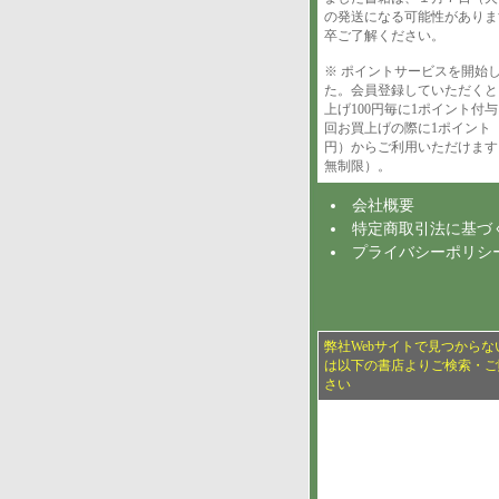
の発送になる可能性がありま
卒ご了解ください。
※ ポイントサービスを開始
た。会員登録していただくと
上げ100円毎に1ポイント付
回お買上げの際に1ポイント（
円）からご利用いただけます
無制限）。
会社概要
特定商取引法に基づ
プライバシーポリシ
弊社Webサイトで見つからな
は以下の書店よりご検索・ご
さい