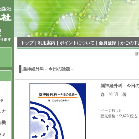
トップ
｜
利用案内
｜
ポイントについて
｜
会員登録
｜
かごの中
購
脳神経外科－今日の話題－
脳神経外科－今日
森 惟明 著
op
ページ数：P
ミナ
販売価格：
\2,670
(税込)
会機
セミ