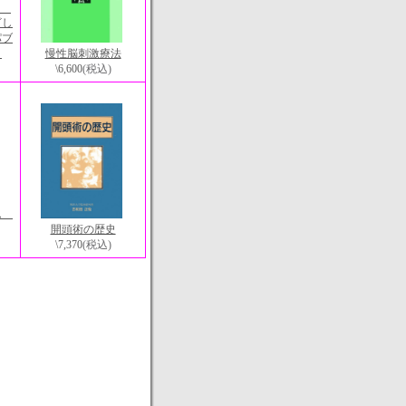
on)
ざし
パブ
）
慢性脳刺激療法
\6,600
(税込)
ーム
開頭術の歴史
\7,370
(税込)