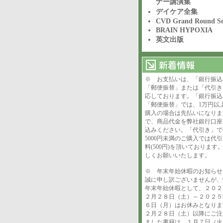
ナー講演集
デイケア全集
CVD Grand Round Se
BRAIN HYPOXIA
英文出版
※ お支払いは、「銀行振込
「郵便振替」または「代引き
応しております。「銀行振込
「郵便振替」では、1万円以
購入の場合は先払いになりま
で、商品代金を弊社銀行口座
込みください。「代引き」で
5000円未満のご購入では代
料(500円)を頂いております
しくお願いいたします。
※ 年末年始休暇のお知ら
誠に申し訳ございませんが、
年末年始休暇として、２０２
２月２８日（土）～２０２５
６日（月）はお休みとなりま
２月２８日（土）以降にご注
ました書籍は、１月７日（火