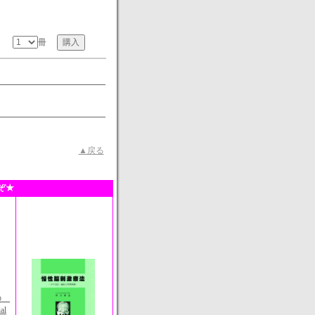
冊
▲戻る
ぞ★
めの
al