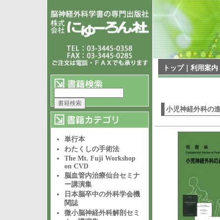
トップ
｜
利用案内
小児神経外科の
単行本
わたくしの手術法
The Mt. Fuji Workshop
on CVD
脳血管内治療仙台セミナ
ー講演集
日本脳卒中の外科学会機
関誌
微小脳神経外科解剖セミ