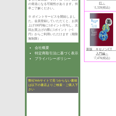
行－
の発送になる可能性があります。何
\1,320
(税込)
卒ご了解ください。
※ ポイントサービスを開始しまし
た。会員登録していただくと、お買
上げ100円毎に1ポイント付与し、次
回お買上げの際に1ポイント（=1
円）からご利用いただけます（期限
無制限）。
会社概要
新版 キセノンCT 
特定商取引法に基づく表示
入門編－
\7,476
(税込)
プライバシーポリシー
弊社Webサイトで見つからない書籍
は以下の書店よりご検索・ご購入下
さい