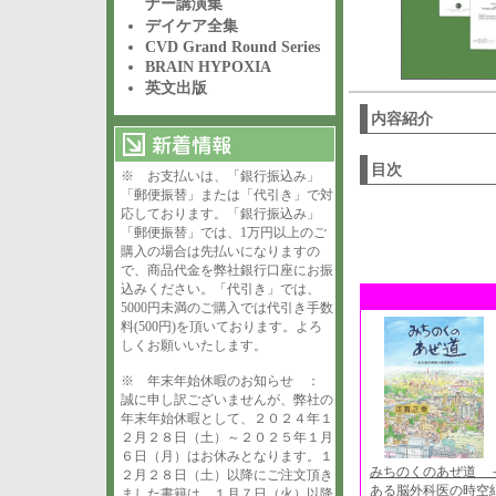
ナー講演集
デイケア全集
CVD Grand Round Series
BRAIN HYPOXIA
英文出版
内容紹介
目次
※ お支払いは、「銀行振込み」
「郵便振替」または「代引き」で対
応しております。「銀行振込み」
「郵便振替」では、1万円以上のご
購入の場合は先払いになりますの
で、商品代金を弊社銀行口座にお振
込みください。「代引き」では、
5000円未満のご購入では代引き手数
料(500円)を頂いております。よろ
しくお願いいたします。
※ 年末年始休暇のお知らせ ：
誠に申し訳ございませんが、弊社の
年末年始休暇として、２０２４年１
２月２８日（土）～２０２５年１月
６日（月）はお休みとなります。１
みちのくのあぜ道 
２月２８日（土）以降にご注文頂き
ある脳外科医の時空
ました書籍は、１月７日（火）以降