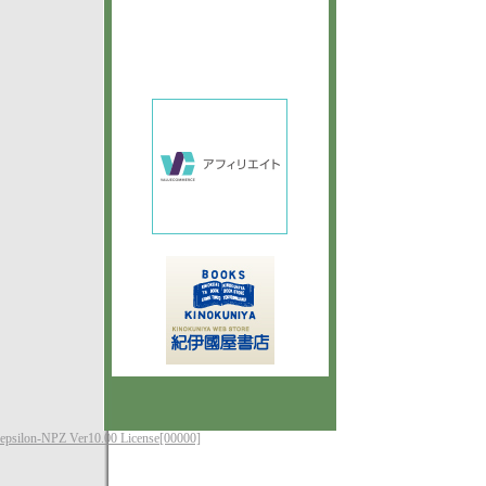
epsilon-NPZ Ver10.00 License[00000]