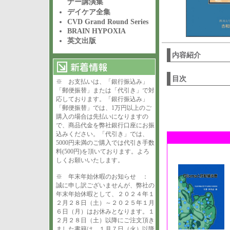
ナー講演集
デイケア全集
CVD Grand Round Series
BRAIN HYPOXIA
英文出版
内容紹介
目次
※ お支払いは、「銀行振込み」
「郵便振替」または「代引き」で対
応しております。「銀行振込み」
「郵便振替」では、1万円以上のご
購入の場合は先払いになりますの
で、商品代金を弊社銀行口座にお振
込みください。「代引き」では、
5000円未満のご購入では代引き手数
料(500円)を頂いております。よろ
しくお願いいたします。
※ 年末年始休暇のお知らせ ：
誠に申し訳ございませんが、弊社の
年末年始休暇として、２０２４年１
２月２８日（土）～２０２５年１月
６日（月）はお休みとなります。１
２月２８日（土）以降にご注文頂き
ました書籍は、１月７日（火）以降