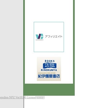
epsilon-NPZ Ver10.00 License[00000]