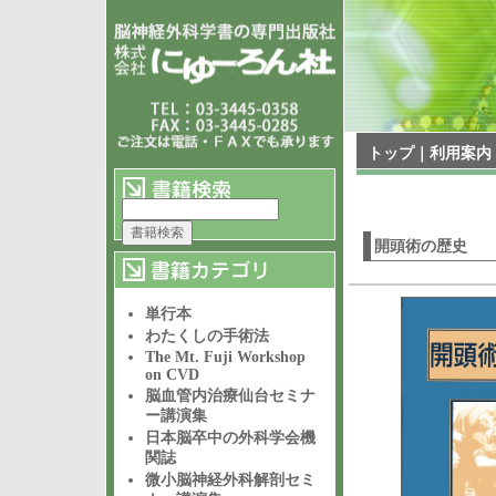
トップ
｜
利用案内
開頭術の歴史
単行本
わたくしの手術法
The Mt. Fuji Workshop
on CVD
脳血管内治療仙台セミナ
ー講演集
日本脳卒中の外科学会機
関誌
微小脳神経外科解剖セミ