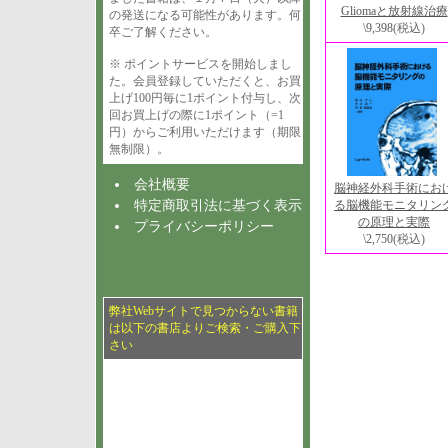
Gliomaと放射線治療
の発送になる可能性があります。何
\9,398
(税込)
卒ご了解ください。
※ ポイントサービスを開始しまし
た。会員登録していただくと、お買
上げ100円毎に1ポイント付与し、次
回お買上げの際に1ポイント（=1
円）からご利用いただけます（期限
無制限）。
会社概要
脳神経外科手術にお
る脳機能モニタリン
特定商取引法に基づく表示
の原理と実際
プライバシーポリシー
\2,750
(税込)
弊社Webサイトで見つからない書籍
は以下の書店よりご検索・ご購入下
さい