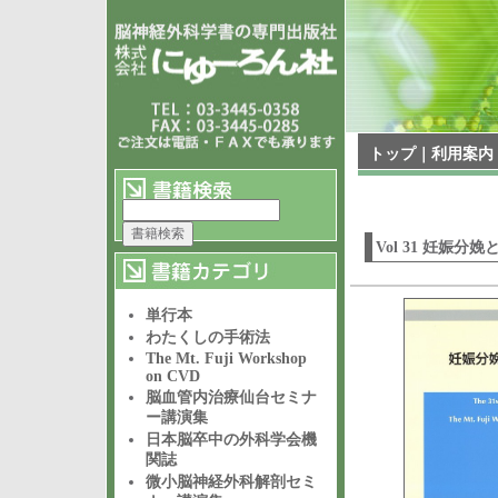
トップ
｜
利用案内
Vol 31 妊娠分
単行本
わたくしの手術法
The Mt. Fuji Workshop
on CVD
脳血管内治療仙台セミナ
ー講演集
日本脳卒中の外科学会機
関誌
微小脳神経外科解剖セミ