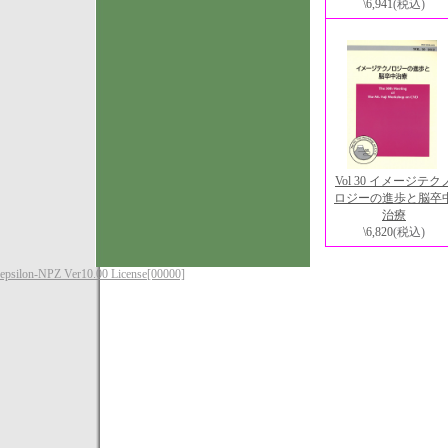
\6,941
(税込)
Vol 30 イメージテク
ロジーの進歩と脳卒
治療
\6,820
(税込)
epsilon-NPZ Ver10.00 License[00000]