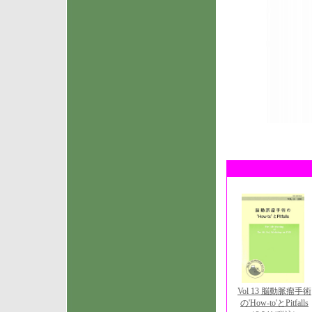
Vol 13 脳動脈瘤手術
の'How-to'とPitfalls