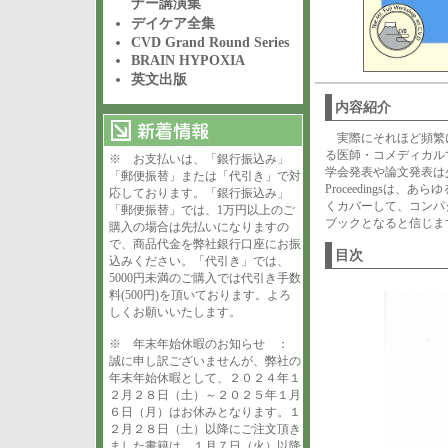
ナー講演集
デイケア全集
CVD Grand Round Series
BRAIN HYPOXIA
英文出版
内容紹介
実際にそれほど頻繁
る医師・コメディカル
※ お支払いは、「銀行振込み」
学会発表や論文発表は
「郵便振替」または「代引き」で対
Proceedingsは
応しております。「銀行振込み」
くカバーして、コンパ
「郵便振替」では、1万円以上のご
ブックとなると信じま
購入の場合は先払いになりますの
で、商品代金を弊社銀行口座にお振
目次
込みください。「代引き」では、
5000円未満のご購入では代引き手数
料(500円)を頂いております。よろ
しくお願いいたします。
※ 年末年始休暇のお知らせ ：
誠に申し訳ございませんが、弊社の
年末年始休暇として、２０２４年１
２月２８日（土）～２０２５年１月
６日（月）はお休みとなります。１
２月２８日（土）以降にご注文頂き
ました書籍は、１月７日（火）以降