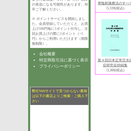
脊髄刺激療法のすべ
の発送になる可能性があります。何
\5,339
(税込)
卒ご了解ください。
※ ポイントサービスを開始しまし
た。会員登録していただくと、お買
上げ100円毎に1ポイント付与し、次
回お買上げの際に1ポイント（=1
円）からご利用いただけます（期限
無制限）。
会社概要
特定商取引法に基づく表示
第４回日本正常圧水
症研究会抄録集
プライバシーポリシー
\3,300
(税込)
弊社Webサイトで見つからない書籍
は以下の書店よりご検索・ご購入下
さい