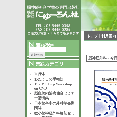
トップ
｜
利用案内
脳神経外科－今
単行本
わたくしの手術法
The Mt. Fuji Workshop
on CVD
脳血管内治療仙台セミナ
ー講演集
日本脳卒中の外科学会機
関誌
微小脳神経外科解剖セミ