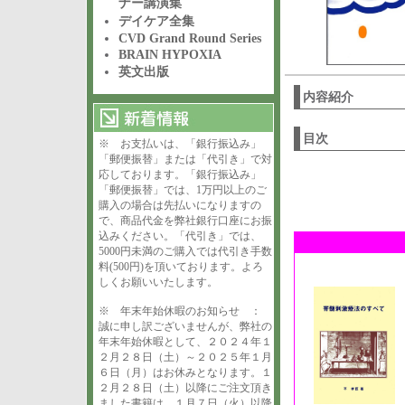
ナー講演集
デイケア全集
CVD Grand Round Series
BRAIN HYPOXIA
英文出版
内容紹介
目次
※ お支払いは、「銀行振込み」
「郵便振替」または「代引き」で対
応しております。「銀行振込み」
「郵便振替」では、1万円以上のご
購入の場合は先払いになりますの
で、商品代金を弊社銀行口座にお振
込みください。「代引き」では、
5000円未満のご購入では代引き手数
料(500円)を頂いております。よろ
しくお願いいたします。
※ 年末年始休暇のお知らせ ：
誠に申し訳ございませんが、弊社の
年末年始休暇として、２０２４年１
２月２８日（土）～２０２５年１月
６日（月）はお休みとなります。１
２月２８日（土）以降にご注文頂き
ました書籍は、１月７日（火）以降