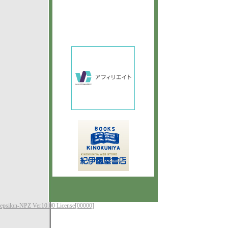
epsilon-NPZ Ver10.00 License[00000]