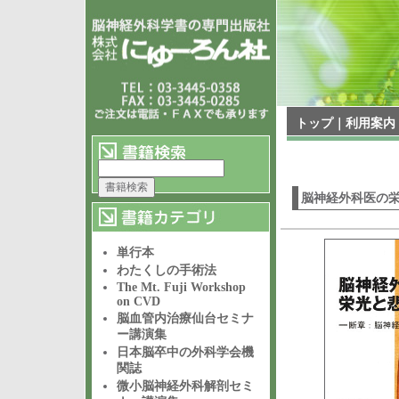
トップ
｜
利用案内
脳神経外科医の
単行本
わたくしの手術法
The Mt. Fuji Workshop
on CVD
脳血管内治療仙台セミナ
ー講演集
日本脳卒中の外科学会機
関誌
微小脳神経外科解剖セミ