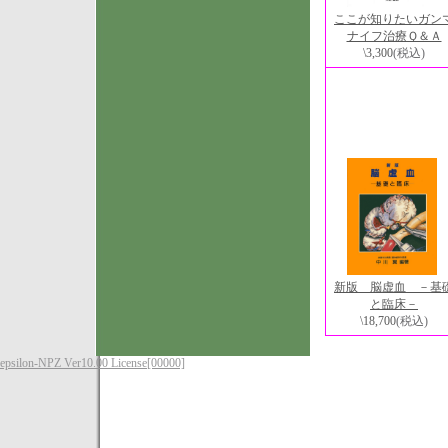
ここが知りたいガン
ナイフ治療Ｑ＆Ａ
\3,300
(税込)
新版 脳虚血 －基
と臨床－
\18,700
(税込)
epsilon-NPZ Ver10.00 License[00000]