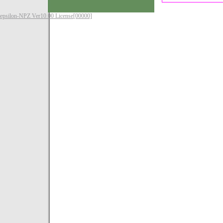
epsilon-NPZ Ver10.00 License[00000]