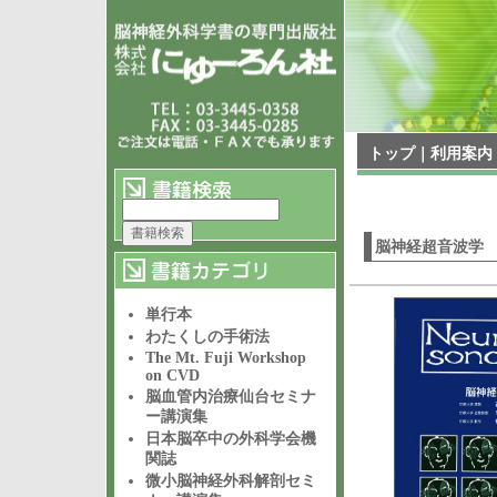
トップ
｜
利用案内
脳神経超音波学
単行本
わたくしの手術法
The Mt. Fuji Workshop
on CVD
脳血管内治療仙台セミナ
ー講演集
日本脳卒中の外科学会機
関誌
微小脳神経外科解剖セミ