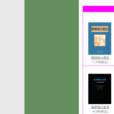
開頭術の歴史
\7,370
(税込)
脳脊髄の血管
\4,180
(税込)