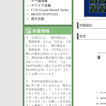
ナー講演集
デイケア全集
CVD Grand Round Series
BRAIN HYPOXIA
英文出版
内容紹介
目次
※ お支払いは、「銀行振込み」
「郵便振替」または「代引き」で対
応しております。「銀行振込み」
「郵便振替」では、1万円以上のご
購入の場合は先払いになりますの
で、商品代金を弊社銀行口座にお振
込みください。「代引き」では、
5000円未満のご購入では代引き手数
料(500円)を頂いております。よろ
しくお願いいたします。
※ 年末年始休暇のお知らせ ：
誠に申し訳ございませんが、弊社の
年末年始休暇として、２０２４年１
２月２８日（土）～２０２５年１月
６日（月）はお休みとなります。１
２月２８日（土）以降にご注文頂き
ました書籍は、１月７日（火）以降