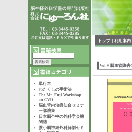
トップ
｜
利用案内
Vol 9 脳血管
単行本
わたくしの手術法
The Mt. Fuji Workshop
on CVD
脳血管内治療仙台セミナ
ー講演集
日本脳卒中の外科学会機
関誌
微小脳神経外科解剖セミ