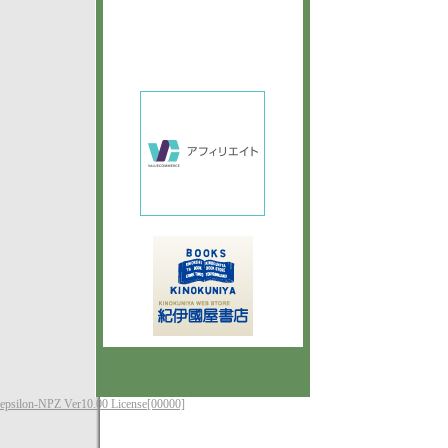
epsilon-NPZ Ver10.00 License[00000]