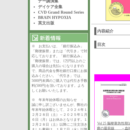
ナー講演集
デイケア全集
CVD Grand Round Series
BRAIN HYPOXIA
英文出版
内容紹介
目次
※ お支払いは、「銀行振込み」
「郵便振替」または「代引き」で対
応しております。「銀行振込み」
「郵便振替」では、1万円以上のご
購入の場合は先払いになりますの
で、商品代金を弊社銀行口座にお振
込みください。「代引き」では、
5000円未満のご購入では代引き手数
料(500円)を頂いております。よろ
しくお願いいたします。
※ 年末年始休暇のお知らせ ：
誠に申し訳ございませんが、弊社の
年末年始休暇として、２０２４年１
２月２８日（土）～２０２５年１月
６日（月）はお休みとなります。１
Vol 25 脳梗塞急性期
２月２８日（土）以降にご注文頂き
療の最前線 －血
ました書籍は、１月７日（火）以降