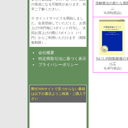
溶解療法の新たな展
の発送になる可能性があります。何
－
卒ご了解ください。
\6,696
(税込)
※ ポイントサービスを開始しまし
た。会員登録していただくと、お買
上げ100円毎に1ポイント付与し、次
回お買上げの際に1ポイント（=1
円）からご利用いただけます（期限
無制限）。
会社概要
Vol 11 内頸動脈瘤の
特定商取引法に基づく表示
べて
プライバシーポリシー
\6,407
(税込)
弊社Webサイトで見つからない書籍
は以下の書店よりご検索・ご購入下
さい