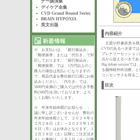
ナー講演集
デイケア全集
CVD Grand Round Series
BRAIN HYPOXIA
英文出版
内容紹介
主題や対象疾患を限定し
CVDのあるべき姿で
※ お支払いは、「銀行振込み」
プレナリーセッション形
「郵便振替」または「代引き」で対
点から捉えるべきであ
応しております。「銀行振込み」
Big debate se
「郵便振替」では、1万円以上のご
る脳神経外科治療」と
購入の場合は先払いになりますの
コンセンサスを得るこ
で、商品代金を弊社銀行口座にお振
込みください。「代引き」では、
目次
5000円未満のご購入では代引き手数
料(500円)を頂いております。よろ
しくお願いいたします。
※ 年末年始休暇のお知らせ ：
誠に申し訳ございませんが、弊社の
年末年始休暇として、２０２４年１
２月２８日（土）～２０２５年１月
６日（月）はお休みとなります。１
２月２８日（土）以降にご注文頂き
ました書籍は、１月７日（火）以降