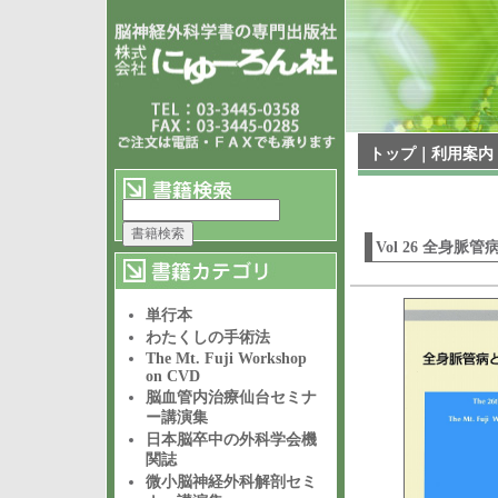
トップ
｜
利用案内
Vol 26 全身
単行本
わたくしの手術法
The Mt. Fuji Workshop
on CVD
脳血管内治療仙台セミナ
ー講演集
日本脳卒中の外科学会機
関誌
微小脳神経外科解剖セミ