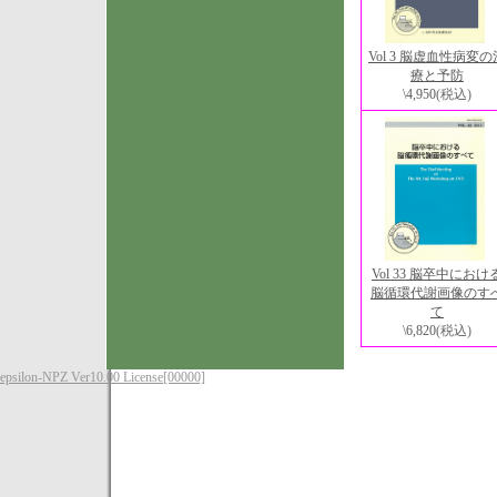
Vol 3 脳虚血性病変の
療と予防
\4,950
(税込)
Vol 33 脳卒中におけ
脳循環代謝画像のす
て
\6,820
(税込)
epsilon-NPZ Ver10.00 License[00000]