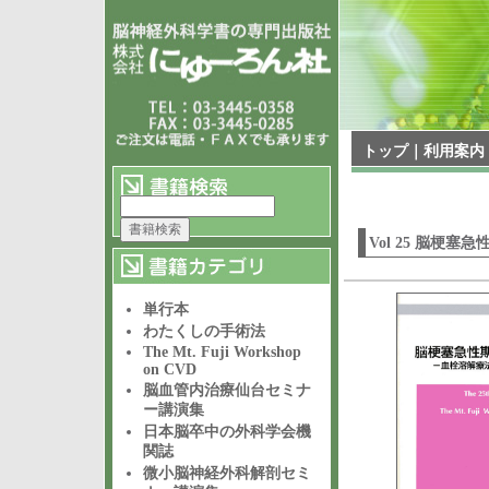
トップ
｜
利用案内
Vol 25 脳
単行本
わたくしの手術法
The Mt. Fuji Workshop
on CVD
脳血管内治療仙台セミナ
ー講演集
日本脳卒中の外科学会機
関誌
微小脳神経外科解剖セミ