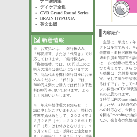
ナー講演集
デイケア全集
CVD Grand Round Series
BRAIN HYPOXIA
英文出版
内容紹介
主題は、平成１７年
クトは多大であり、そ
※ お支払いは、「銀行振込み」
最前線－血栓溶解療法
「郵便振替」または「代引き」で対
虚血性脳血管障害の診
応しております。「銀行振込み」
は、その治療の恩恵を
「郵便振替」では、1万円以上のご
びと考えます。さらに
購入の場合は先払いになりますの
た効果は、急性期脳梗塞
で、商品代金を弊社銀行口座にお振
実、そして脳卒中診療
込みください。「代引き」では、
るはずです。そしてr
5000円未満のご購入では代引き手数
フル稼働のCT,MR
料(500円)を頂いております。よろ
ものと思われます。一方
しくお願いいたします。
３時間以内のtime wi
ましたが、rt-PA
※ 年末年始休暇のお知らせ ：
への対応など、今後さ
誠に申し訳ございませんが、弊社の
今回もProceedi
年末年始休暇として、２０２４年１
たが、発言者の急性期
２月２８日（土）～２０２５年１月
６日（月）はお休みとなります。１
２月２８日（土）以降にご注文頂き
ました書籍は、１月７日（火）以降