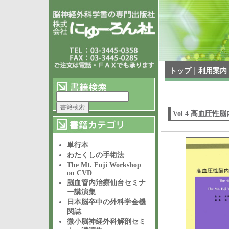
トップ
｜
利用案内
Vol 4 高血圧
単行本
わたくしの手術法
The Mt. Fuji Workshop
on CVD
脳血管内治療仙台セミナ
ー講演集
日本脳卒中の外科学会機
関誌
微小脳神経外科解剖セミ