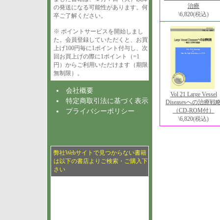
治療
の発送になる可能性があります。何
\6,820
(税込)
卒ご了解ください。
※ ポイントサービスを開始しまし
た。会員登録していただくと、お買
上げ100円毎に1ポイント付与し、次
回お買上げの際に1ポイント（=1
円）からご利用いただけます（期限
無制限）。
会社概要
Vol 21 Large Vessel
特定商取引法に基づく表示
Diseasesへの治療戦
（CD-ROM付）
プライバシーポリシー
\6,820
(税込)
弊社Webサイトで見つからない書籍
は以下の書店よりご検索・ご購入下
さい