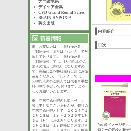
ナー講演集
デイケア全集
CVD Grand Round Series
BRAIN HYPOXIA
英文出版
内容紹介
目次
※ お支払いは、「銀行振込み」
「郵便振替」または「代引き」で対
応しております。「銀行振込み」
「郵便振替」では、1万円以上のご
購入の場合は先払いになりますの
で、商品代金を弊社銀行口座にお振
込みください。「代引き」では、
5000円未満のご購入では代引き手数
料(500円)を頂いております。よろ
しくお願いいたします。
※ 年末年始休暇のお知らせ ：
誠に申し訳ございませんが、弊社の
年末年始休暇として、２０２４年１
２月２８日（土）～２０２５年１月
６日（月）はお休みとなります。１
Vol 30 イメージテク
２月２８日（土）以降にご注文頂き
ロジーの進歩と脳卒
ました書籍は、１月７日（火）以降