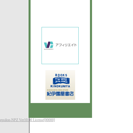
epsilon-NPZ Ver10.00 License[00000]